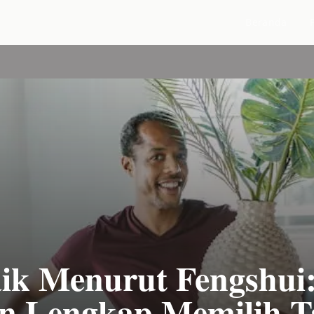
Beranda
ik Menurut Fengshui
n Lengkap Memilih T