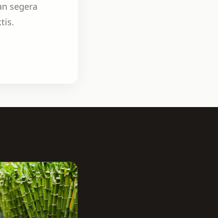
an segera
tis.