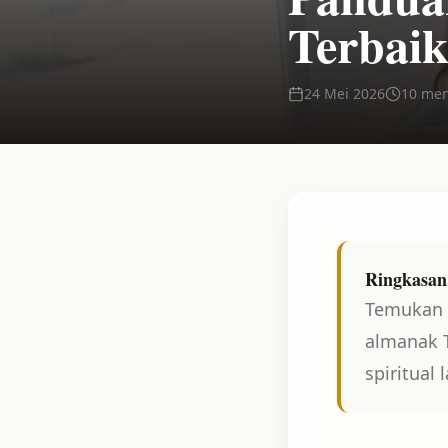
Terbai
24 Mei 2026
10 men
Ringkasan 
Temukan 
almanak T
spiritual