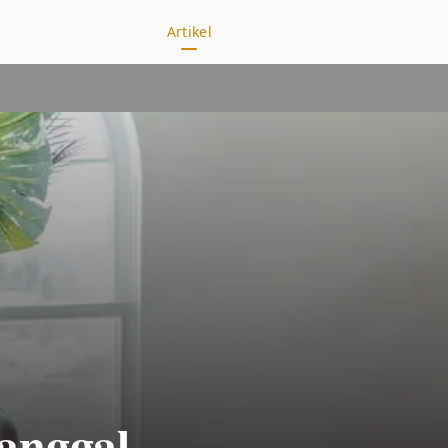
Produk
Kategori
Artikel
Kalender
FAQ
:
anggal