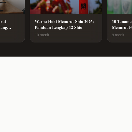
Warna Hoki Menurut Shio 2026:
urut
10 Tanama
Panduan Lengkap 12 Shio
yang
Menurut F
Ada di Ru
10 menit
9 menit