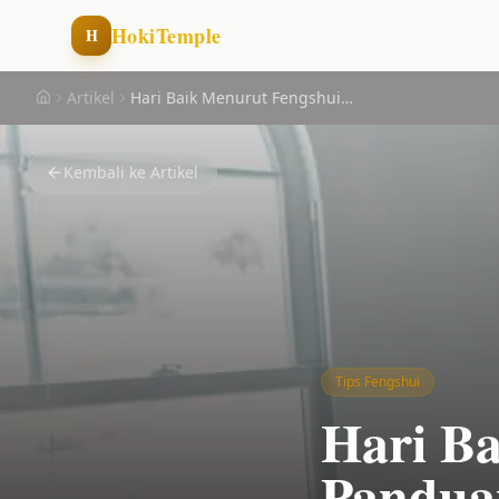
HokiTemple
H
Artikel
Hari Baik Menurut Fengshui: Panduan Lengkap Memilih Tanggal Terbaik
Home
Kembali ke Artikel
Tips Fengshui
Hari Ba
Pandua