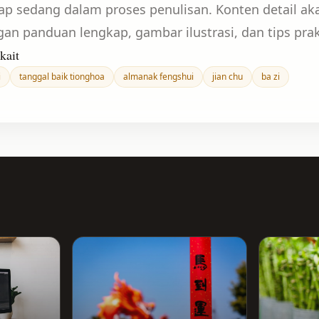
kap sedang dalam proses penulisan. Konten detail ak
gan panduan lengkap, gambar ilustrasi, dan tips prak
kait
i
tanggal baik tionghoa
almanak fengshui
jian chu
ba zi